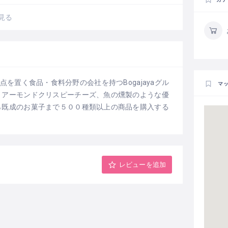
見る
ヤに拠点を置く食品・食料分野の会社を持つBogajayaグル
マ
、アーモンドクリスピーチーズ、魚の燻製のような優
ら既成のお菓子まで５００種類以上の商品を購入する
レビューを追加