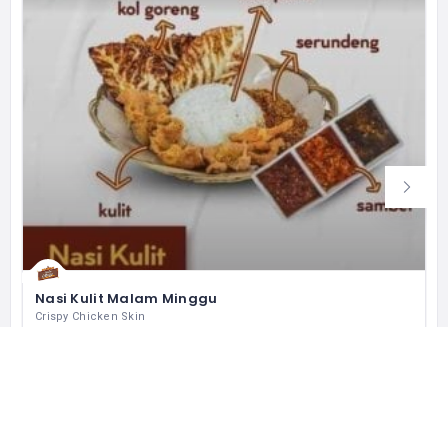
Nasi Kulit Malam Minggu
Crispy Chicken Skin
Jl. Boulevard Raya Blok QF1 No.5, RT.11/RW.12, Klp. Gading Bar., Kec. Klp. Gading, Kota Jkt Utara, Daerah Khusus Ibukota Jakarta 14240 インドネシア
+62 812 8758 5545
営業中
レストラン