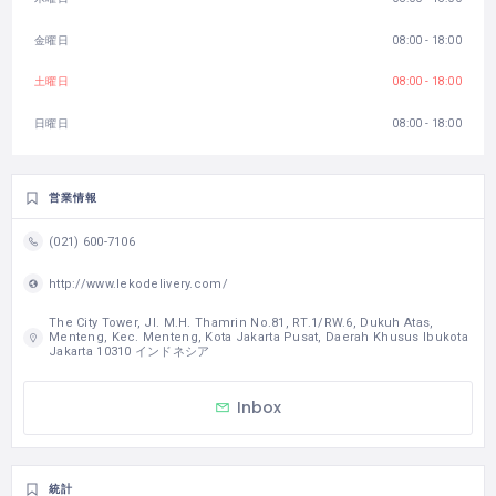
金曜日
08:00 - 18:00
土曜日
08:00 - 18:00
日曜日
08:00 - 18:00
営業情報
(021) 600-7106
http://www.lekodelivery.com/
The City Tower, Jl. M.H. Thamrin No.81, RT.1/RW.6, Dukuh Atas,
Menteng, Kec. Menteng, Kota Jakarta Pusat, Daerah Khusus Ibukota
Jakarta 10310 インドネシア
Inbox
統計