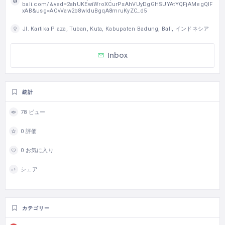
bali.com/&ved=2ahUKEwiWroXCurPsAhVUyDgGHSUYAtYQFjAMegQIF
xAB&usg=AOvVaw2b8wIduBgqA8mruKyZC_d5
Jl. Kartika Plaza, Tuban, Kuta, Kabupaten Badung, Bali, インドネシア
Inbox
統計
78 ビュー
0 評価
0 お気に入り
シェア
カテゴリー