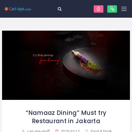
“Namaaz Dining” Must try
Restaurant in Jakarta
cari-apa-staff
2020-02-12
Food & Drink