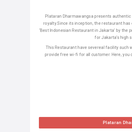
Plataran Dharmawangsa presents authentic 
royalty.Since its inception, the restaurant ha
‘Best Indonesian Restaurant in Jakarta’ by the p
for Jakarta’s high 
This Restaurant have severeal facility such 
provide free wi-fi for all customer. Here, you
Plataran Dh