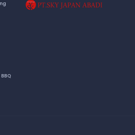
eng
 BBQ