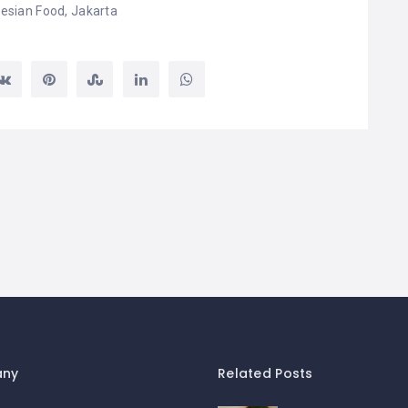
esian Food
,
Jakarta
ny
Related Posts