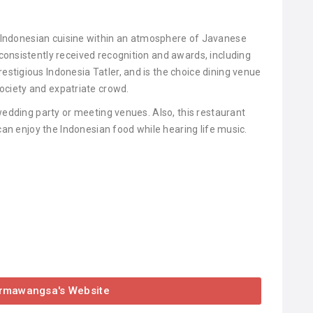
Indonesian cuisine within an atmosphere of Javanese
s consistently received recognition and awards, including
restigious Indonesia Tatler, and is the choice dining venue
society and expatriate crowd.
wedding party or meeting venues. Also, this restaurant
 can enjoy the Indonesian food while hearing life music.
armawangsa's Website