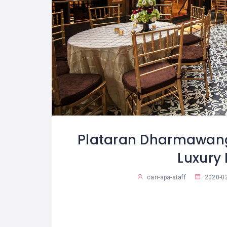
Plataran Dharmawang
Luxury
cari-apa-staff
2020-0