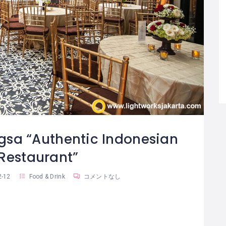
sa “Authentic Indonesian
 Restaurant”
2-12
Food & Drink
コメントなし