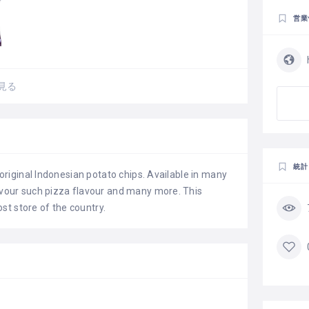
営業
見る
統計
, original Indonesian potato chips. Available in many
lavour such pizza flavour and many more. This
most store of the country.