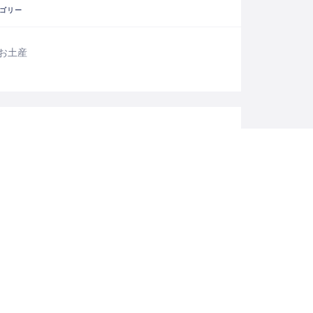
ゴリー
お土産
テイスティング
フード＆ドリンク
者
cari-apa-staff