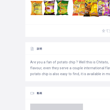
全て
説明
Are you a fan of potato chip ? Well this is Chitato
flavour, even they serve a couple international f
potato chip is also easy to find, it is available in 
動画