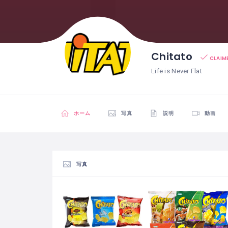
Chitato
CLAIM
Life is Never Flat
ホーム
写真
説明
動画
写真