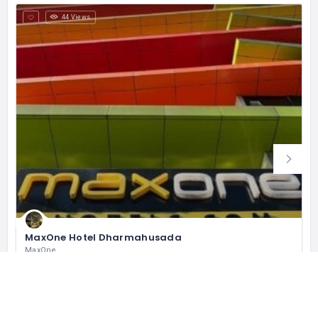
44 Views
MaxOne Hotel Dharmahusada
MaxOne
Jl. Dharmahusada No.189, Mojo, Kec. Gubeng, Kota SBY, Jawa Timur 60285 インドネシア
+62 31 5957258
営業中
ホテル