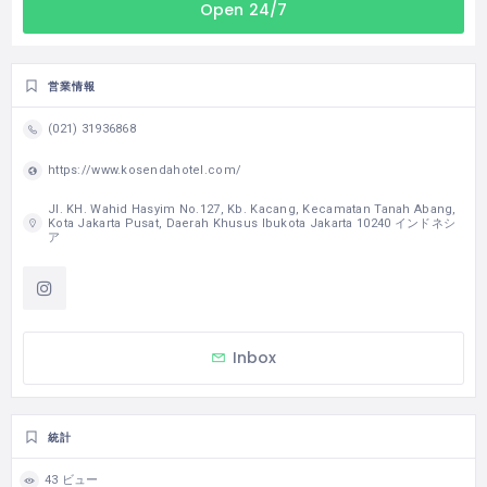
Open 24/7
営業情報
(021) 31936868
https://www.kosendahotel.com/
Jl. KH. Wahid Hasyim No.127, Kb. Kacang, Kecamatan Tanah Abang,
Kota Jakarta Pusat, Daerah Khusus Ibukota Jakarta 10240 インドネシ
ア
Inbox
統計
43 ビュー