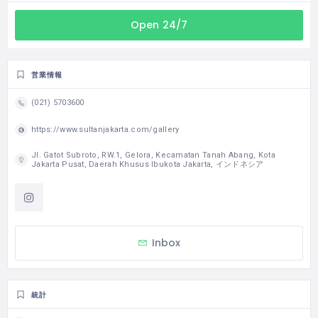
Open 24/7
営業情報
(021) 5703600
https://www.sultanjakarta.com/gallery
Jl. Gatot Subroto, RW.1, Gelora, Kecamatan Tanah Abang, Kota
Jakarta Pusat, Daerah Khusus Ibukota Jakarta, インドネシア
Inbox
統計