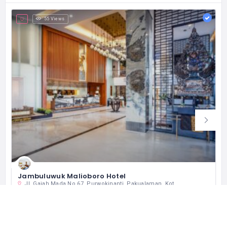
55 Views
Jambuluwuk Malioboro Hotel
Jl. Gajah Mada No.67, Purwokinanti, Pakualaman, Kota Yogyakarta, Daerah Istimewa Yogyakarta 55166 インドネシア
+62 274 585655
営業中
ホテル