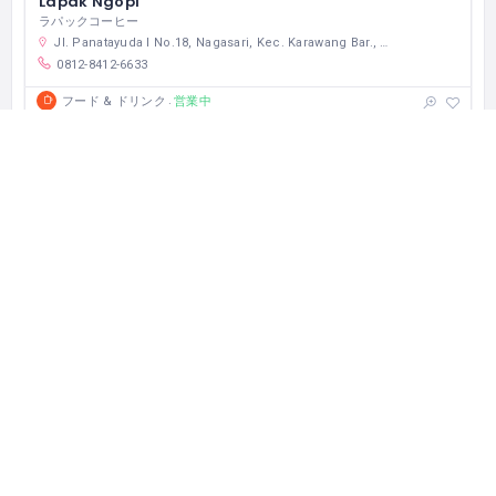
Lapak Ngopi
ラパックコーヒー
Jl. Panatayuda I No.18, Nagasari, Kec. Karawang Bar., Kabupaten Karawang, Jawa Barat 41312 インドネシア
0812-8412-6633
営業中
フード & ドリンク
ビジネス、観光でインドネシアを訪れた方へ。 レストラン・ホテ
ル・観光などのおすすめのスポットをご提案する『cari-apa.com』