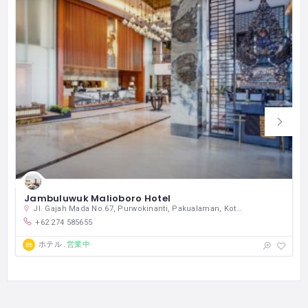
Jambuluwuk Malioboro Hotel
Jl. Gajah Mada No.67, Purwokinanti, Pakualaman, Kota Yogyakarta, Daerah Istimewa Yogyakarta 55166 インドネシア
+62 274 585655
営業中
ホテル