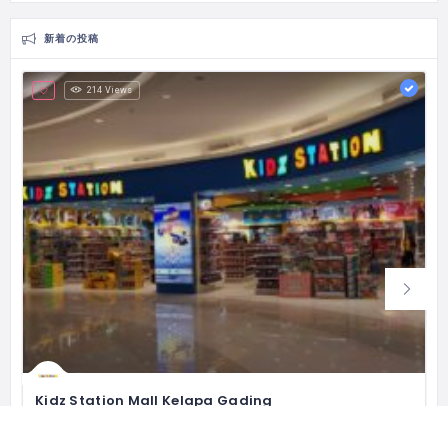
新着の投稿
214 Views
Kidz Station Mall Kelapa Gading
The Most Loved Kids Specialty Store
Mal Kelapa Gading 1, 1st floor unit 260 - 262, Jl. Boulevard Raya, RT.13/RW.18, Klp. Gading Tim., Kec. Klp. Gading, Kota Jkt Utara, Daerah Khusus Ibukota Jakarta 14240 インドネシア