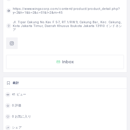
https://www.wingscorp.com/content/product/product_detail.php?
y=2&h=1&b=2&c=51&l=2&m=45
Jl. Tipar Cakung No.Kav. F 5-7, RT.1/RW.9, Cakung Bar., Kec. Cakung,
Kota Jakarta Timur, Daerah Khusus Ibukota Jakarta 13910 インドネシ
ア
Inbox
統計
41 ビュー
0 評価
0 お気に入り
シェア