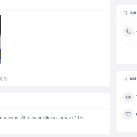
営業
見る
統計
ndonesian. Who doesnt like ice cream ? The