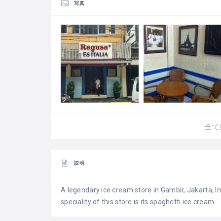
写真
全て
説明
A legendary ice cream store in Gambir, Jakarta, I
speciality of this store is its spaghetti ice cream.